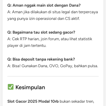
Q: Aman nggak main slot dengan Dana?
A: Aman jika dilakukan di situs legal dan terpercaya
yang punya izin operasional dan CS aktif.
Q: Bagaimana tau slot sedang gacor?
A: Cek RTP harian, join forum, atau lihat statistik
player di jam tertentu.
Q: Bisa deposit tanpa rekening bank?
A: Bisa! Gunakan Dana, OVO, GoPay, bahkan pulsa.
Kesimpulan
Slot Gacor 2025 Modal 10rb
bukan sekadar tren,