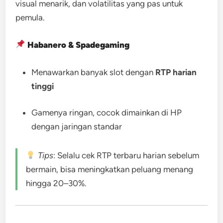
visual menarik, dan volatilitas yang pas untuk
pemula.
Habanero & Spadegaming
Menawarkan banyak slot dengan
RTP harian
tinggi
Gamenya ringan, cocok dimainkan di HP
dengan jaringan standar
Tips
: Selalu cek RTP terbaru harian sebelum
bermain, bisa meningkatkan peluang menang
hingga 20–30%.