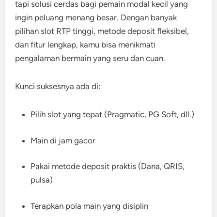
tapi solusi cerdas bagi pemain modal kecil yang
ingin peluang menang besar. Dengan banyak
pilihan slot RTP tinggi, metode deposit fleksibel,
dan fitur lengkap, kamu bisa menikmati
pengalaman bermain yang seru dan cuan.
Kunci suksesnya ada di:
Pilih slot yang tepat (Pragmatic, PG Soft, dll.)
Main di jam gacor
Pakai metode deposit praktis (Dana, QRIS,
pulsa)
Terapkan pola main yang disiplin