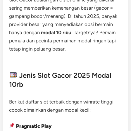
sering memberikan kemenangan besar (gacor =
gampang bocor/menang). Di tahun 2025, banyak
provider besar yang menyediakan opsi bermain
hanya dengan
modal 10 ribu
. Targetnya? Pemain
pemula dan pecinta permainan modal ringan tapi
tetap ingin peluang besar.
Jenis Slot Gacor 2025 Modal
10rb
Berikut daftar slot terbaik dengan winrate tinggi,
cocok dimainkan dengan modal kecil:
Pragmatic Play