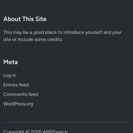
About This Site
This may be a good place to introduce yourself and your
site or include some credits.
Meta
Log in
Entries feed
Comments feed
WordPress.org
Copyright © 2026
AMPSearch
.