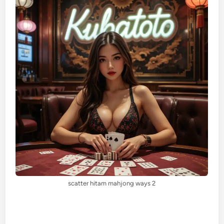
scatter hitam mahjong ways 2