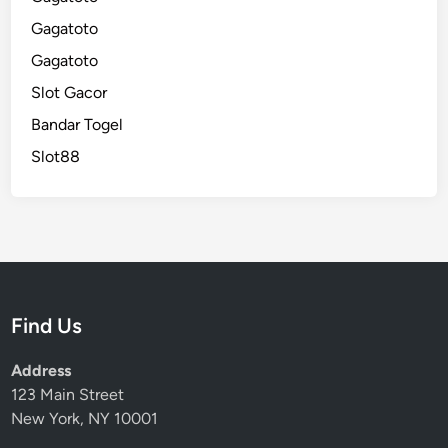
Gagatoto
Gagatoto
Slot Gacor
Bandar Togel
Slot88
Find Us
Address
123 Main Street
New York, NY 10001