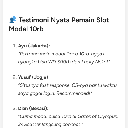
Testimoni Nyata Pemain Slot
Modal 10rb
Ayu (Jakarta):
“Pertama main modal Dana 10rb, nggak
nyangka bisa WD 300rb dari Lucky Neko!”
Yusuf (Jogja):
“Situsnya fast response, CS-nya bantu waktu
saya gagal login. Recommended!”
Dian (Bekasi):
“Cuma modal pulsa 10rb di Gates of Olympus,
3x Scatter langsung connect!”