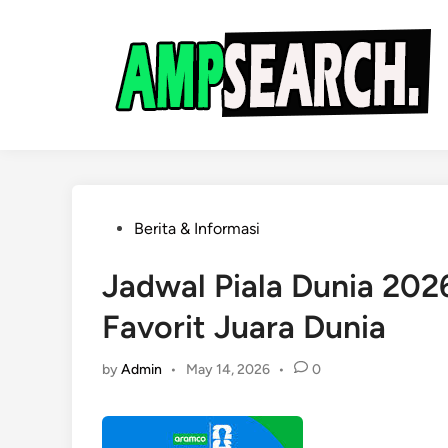
Skip
to
content
Posted
Berita & Informasi
in
Jadwal Piala Dunia 202
Favorit Juara Dunia
by
Admin
•
May 14, 2026
•
0