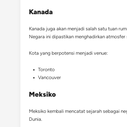
Kanada
Kanada juga akan menjadi salah satu tuan ru
Negara ini dipastikan menghadirkan atmosfer 
Kota yang berpotensi menjadi venue:
Toronto
Vancouver
Meksiko
Meksiko kembali mencatat sejarah sebagai neg
Dunia.