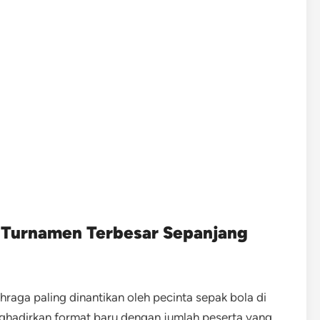
i Turnamen Terbesar Sepanjang
hraga paling dinantikan oleh pecinta sepak bola di
enghadirkan format baru dengan jumlah peserta yang