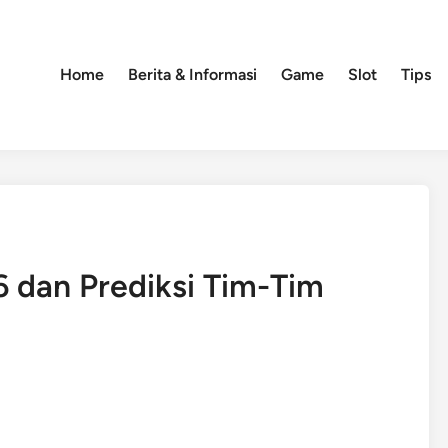
Home
Berita & Informasi
Game
Slot
Tips
6 dan Prediksi Tim-Tim