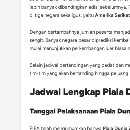
lebih banyak dibandingkan edisi sebelumnya.
di tiga negara sekaligus, yaitu
Amerika Serika
Dengan bertambahnya jumlah peserta menjadi 
sengit. Banyak negara besar diprediksi kemba
mulai menunjukkan perkembangan luar biasa me
Selain jadwal pertandingan yang padat dan men
tim-tim yang akan bertanding hingga peluang 
Jadwal Lengkap Piala 
Tanggal Pelaksanaan Piala Du
FIFA telah mengumumkan bahwa
Piala Dunia