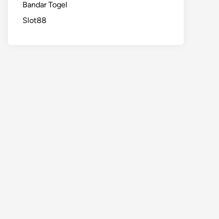
Bandar Togel
Slot88