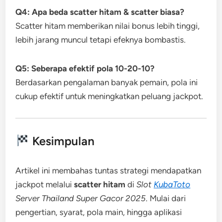
Q4: Apa beda scatter hitam & scatter biasa?
Scatter hitam memberikan nilai bonus lebih tinggi,
lebih jarang muncul tetapi efeknya bombastis.
Q5: Seberapa efektif pola 10-20-10?
Berdasarkan pengalaman banyak pemain, pola ini
cukup efektif untuk meningkatkan peluang jackpot.
Kesimpulan
Artikel ini membahas tuntas strategi mendapatkan
jackpot melalui
scatter hitam
di
Slot
KubaToto
Server Thailand Super Gacor 2025
. Mulai dari
pengertian, syarat, pola main, hingga aplikasi