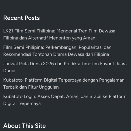
Recent Posts
LK21 Film Semi Philipina: Mengenal Tren Film Dewasa
Filipina dan Alternatif Menonton yang Aman
Film Semi Philipina: Perkembangan, Popularitas, dan
Rekomendasi Tontonan Drama Dewasa dari Filipina
Jadwal Piala Dunia 2026 dan Prediksi Tim-Tim Favorit Juara
Dunia
Kubatoto: Platform Digital Terpercaya dengan Pengalaman
Terbaik dan Fitur Unggulan
Kubatoto Login: Akses Cepat, Aman, dan Stabil ke Platform
Digital Terpercaya
About This Site