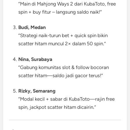
“Main di Mahjong Ways 2 dari KubaToto, free
spin + buy fitur – langsung saldo naik!”
Budi, Medan
“Strategi naik-turun bet + quick spin bikin
scatter hitam muncul 2× dalam 50 spin.”
Nina, Surabaya
“Gabung komunitas slot & follow bocoran
scatter hitam—saldo jadi gacor terus!”
Rizky, Semarang
“Modal kecil + sabar di KubaToto—rajin free
spin, jackpot scatter hitam dicairin.”