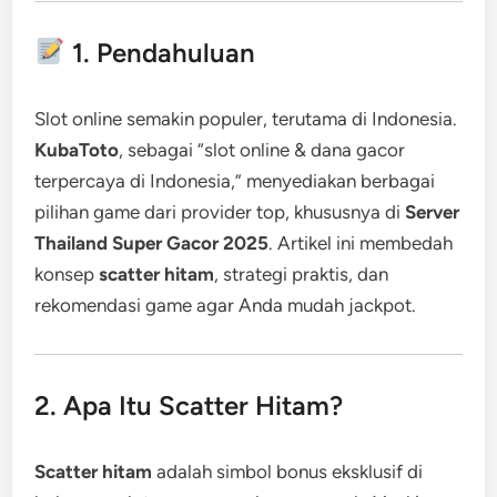
1. Pendahuluan
Slot online semakin populer, terutama di Indonesia.
KubaToto
, sebagai “slot online & dana gacor
terpercaya di Indonesia,” menyediakan berbagai
pilihan game dari provider top, khususnya di
Server
Thailand Super Gacor 2025
. Artikel ini membedah
konsep
scatter hitam
, strategi praktis, dan
rekomendasi game agar Anda mudah jackpot.
2. Apa Itu Scatter Hitam?
Scatter hitam
adalah simbol bonus eksklusif di