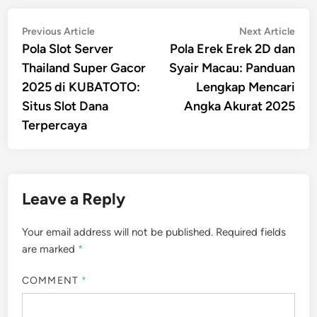
Post
Previous
Nex
Previous Article
Next Article
article:
artic
Pola Slot Server
Pola Erek Erek 2D dan
navigation
Thailand Super Gacor
Syair Macau: Panduan
2025 di KUBATOTO:
Lengkap Mencari
Situs Slot Dana
Angka Akurat 2025
Terpercaya
Leave a Reply
Your email address will not be published.
Required fields
are marked
*
COMMENT
*