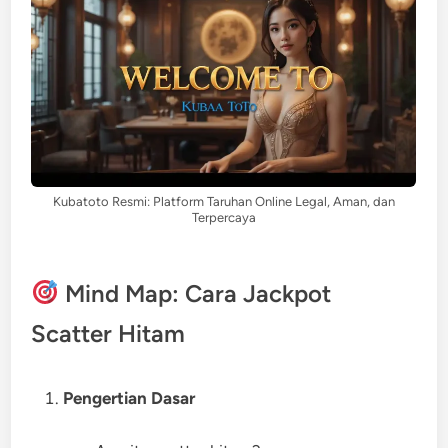
Kubatoto Resmi: Platform Taruhan Online Legal, Aman, dan
Terpercaya
Mind Map: Cara Jackpot
Scatter Hitam
Pengertian Dasar