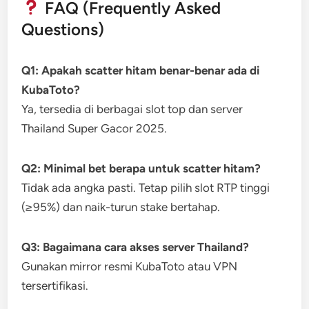
FAQ (Frequently Asked
Questions)
Q1: Apakah scatter hitam benar-benar ada di
KubaToto?
Ya, tersedia di berbagai slot top dan server
Thailand Super Gacor 2025.
Q2: Minimal bet berapa untuk scatter hitam?
Tidak ada angka pasti. Tetap pilih slot RTP tinggi
(≥ 95%) dan naik-turun stake bertahap.
Q3: Bagaimana cara akses server Thailand?
Gunakan mirror resmi KubaToto atau VPN
tersertifikasi.