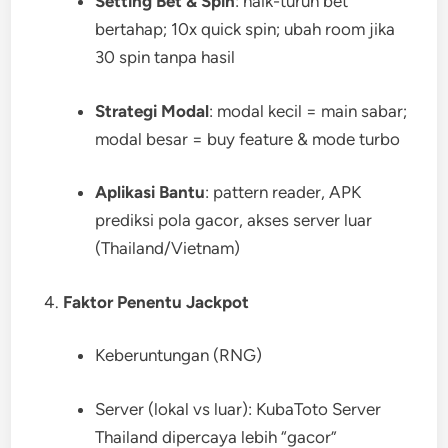
Setting Bet & Spin
: naik-turun bet
bertahap; 10x quick spin; ubah room jika
30 spin tanpa hasil
Strategi Modal
: modal kecil = main sabar;
modal besar = buy feature & mode turbo
Aplikasi Bantu
: pattern reader, APK
prediksi pola gacor, akses server luar
(Thailand/Vietnam)
Faktor Penentu Jackpot
Keberuntungan (RNG)
Server (lokal vs luar): KubaToto Server
Thailand dipercaya lebih “gacor”