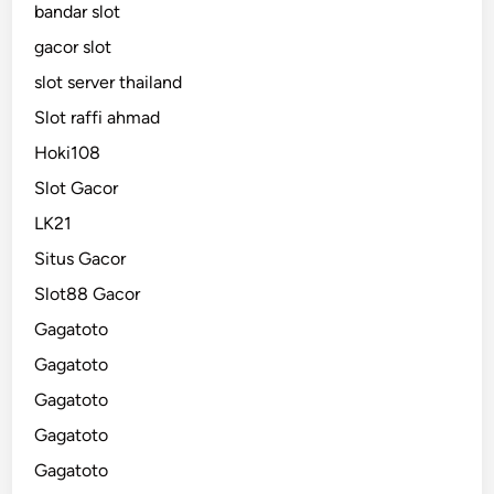
bandar slot
gacor slot
slot server thailand
Slot raffi ahmad
Hoki108
Slot Gacor
LK21
Situs Gacor
Slot88 Gacor
Gagatoto
Gagatoto
Gagatoto
Gagatoto
Gagatoto