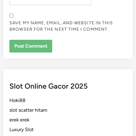
SAVE MY NAME, EMAIL, AND WEBSITE IN THIS
BROWSER FOR THE NEXT TIME I COMMENT.
Slot Online Gacor 2025
Hoki88
slot scatter hitam
erek erek
Luxury Slot