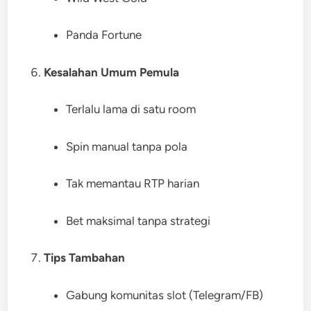
Panda Fortune
Kesalahan Umum Pemula
Terlalu lama di satu room
Spin manual tanpa pola
Tak memantau RTP harian
Bet maksimal tanpa strategi
Tips Tambahan
Gabung komunitas slot (Telegram/FB)