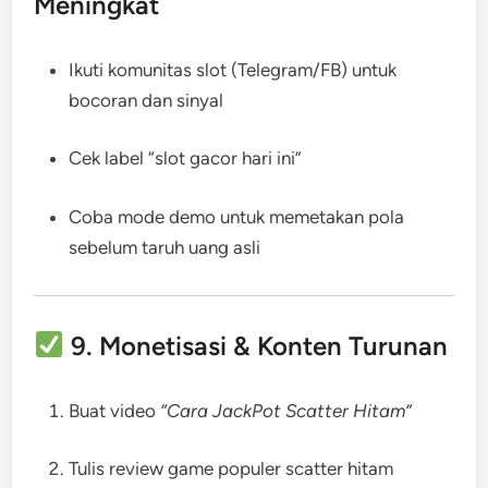
Meningkat
Ikuti komunitas slot (Telegram/FB) untuk
bocoran dan sinyal
Cek label “slot gacor hari ini”
Coba mode demo untuk memetakan pola
sebelum taruh uang asli
9. Monetisasi & Konten Turunan
Buat video
“Cara JackPot Scatter Hitam”
Tulis review game populer scatter hitam