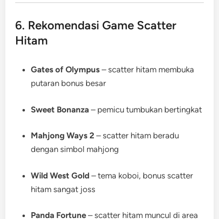
6. Rekomendasi Game Scatter
Hitam
Gates of Olympus
– scatter hitam membuka
putaran bonus besar
Sweet Bonanza
– pemicu tumbukan bertingkat
Mahjong Ways 2
– scatter hitam beradu
dengan simbol mahjong
Wild West Gold
– tema koboi, bonus scatter
hitam sangat joss
Panda Fortune
– scatter hitam muncul di area