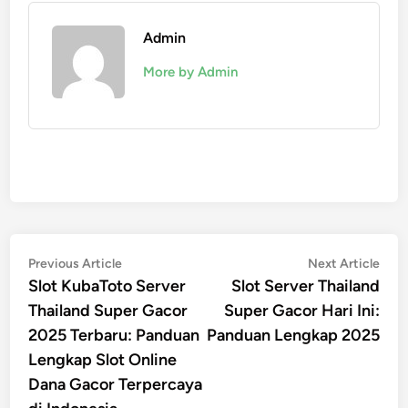
Admin
More by Admin
Post
Previous
Nex
Previous Article
Next Article
article:
artic
Slot KubaToto Server
Slot Server Thailand
navigation
Thailand Super Gacor
Super Gacor Hari Ini:
2025 Terbaru: Panduan
Panduan Lengkap 2025
Lengkap Slot Online
Dana Gacor Terpercaya