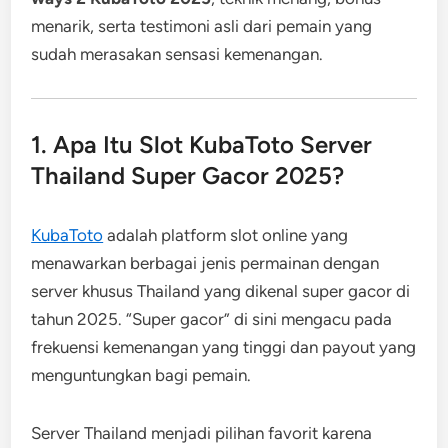
menarik, serta testimoni asli dari pemain yang
sudah merasakan sensasi kemenangan.
1. Apa Itu Slot KubaToto Server
Thailand Super Gacor 2025?
KubaToto
adalah platform slot online yang
menawarkan berbagai jenis permainan dengan
server khusus Thailand yang dikenal super gacor di
tahun 2025. “Super gacor” di sini mengacu pada
frekuensi kemenangan yang tinggi dan payout yang
menguntungkan bagi pemain.
Server Thailand menjadi pilihan favorit karena