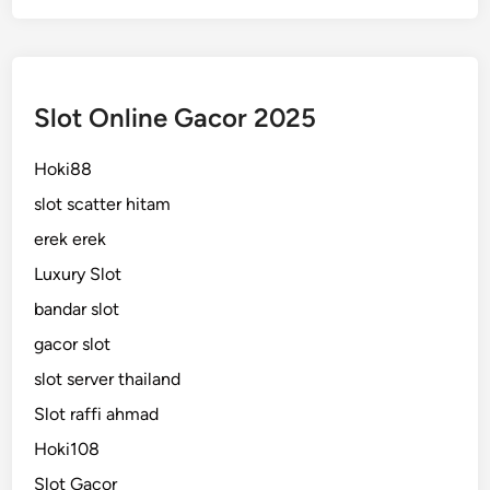
Slot Online Gacor 2025
Hoki88
slot scatter hitam
erek erek
Luxury Slot
bandar slot
gacor slot
slot server thailand
Slot raffi ahmad
Hoki108
Slot Gacor