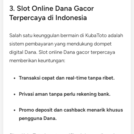
3. Slot Online Dana Gacor
Terpercaya di Indonesia
Salah satu keunggulan bermain di KubaToto adalah
sistem pembayaran yang mendukung dompet
digital Dana. Slot online Dana gacor terpercaya
memberikan keuntungan:
Transaksi cepat dan real-time tanpa ribet.
Privasi aman tanpa perlu rekening bank.
Promo deposit dan cashback menarik khusus
pengguna Dana.