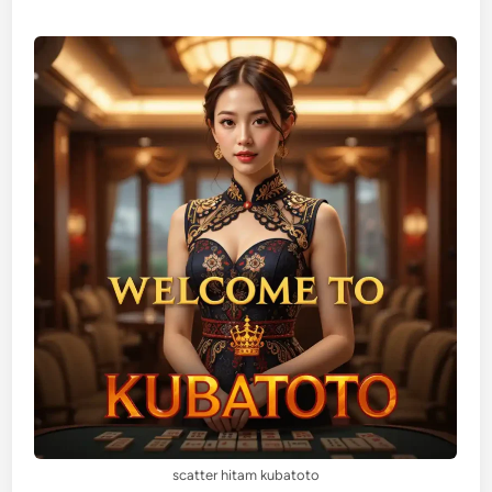
scatter hitam kubatoto