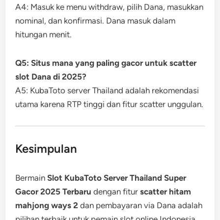
A4: Masuk ke menu withdraw, pilih Dana, masukkan
nominal, dan konfirmasi. Dana masuk dalam
hitungan menit.
Q5: Situs mana yang paling gacor untuk scatter
slot Dana di 2025?
A5: KubaToto server Thailand adalah rekomendasi
utama karena RTP tinggi dan fitur scatter unggulan.
Kesimpulan
Bermain
Slot KubaToto Server Thailand Super
Gacor 2025 Terbaru
dengan fitur
scatter hitam
mahjong ways 2
dan pembayaran via Dana adalah
pilihan terbaik untuk pemain slot online Indonesia