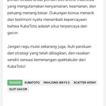
yang mengutamakan kenyamanan, keamanan, dan
peluang menang besar. Dukungan bonus menarik
dan testimoni nyata menambah kepercayaan
bahwa KubaToto adalah situs terpercaya dan
gacor.
Jangan ragu mulai sekarang juga, ikuti panduan
dan strategi yang telah dibagikan, dan rasakan
sendiri sensasi kemenangan spektakuler dari
KubaToto!
TAGGED
KUBATOTO
MAHJONG WAYS 2
SCATTER HITAM
SLOT GACOR