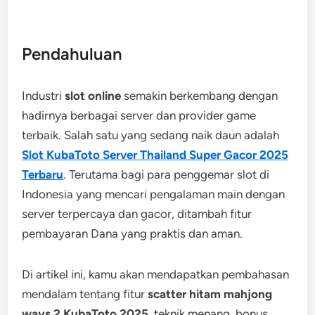
Pendahuluan
Industri
slot online
semakin berkembang dengan
hadirnya berbagai server dan provider game
terbaik. Salah satu yang sedang naik daun adalah
Slot KubaToto Server Thailand Super Gacor 2025
Terbaru
. Terutama bagi para penggemar slot di
Indonesia yang mencari pengalaman main dengan
server terpercaya dan gacor, ditambah fitur
pembayaran Dana yang praktis dan aman.
Di artikel ini, kamu akan mendapatkan pembahasan
mendalam tentang fitur
scatter hitam mahjong
ways 2 KubaToto 2025
, teknik menang, bonus