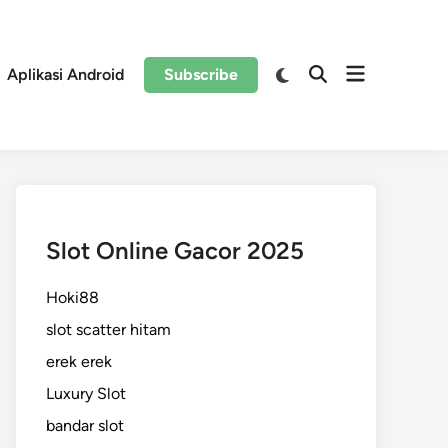
Open
Switch
Aplikasi Android
Subscribe
Open
to
menu
Search
dark
mode
Slot Online Gacor 2025
Hoki88
slot scatter hitam
erek erek
Luxury Slot
bandar slot