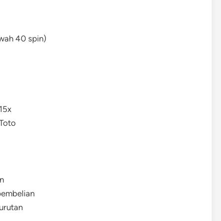
awah 40 spin)
15x
Toto
en
pembelian
urutan