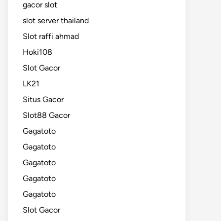
gacor slot
slot server thailand
Slot raffi ahmad
Hoki108
Slot Gacor
LK21
Situs Gacor
Slot88 Gacor
Gagatoto
Gagatoto
Gagatoto
Gagatoto
Gagatoto
Slot Gacor