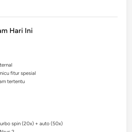
m Hari Ini
ternal
icu fitur spesial
jam tertentu
turbo spin (20x) + auto (50x)
Ways 2