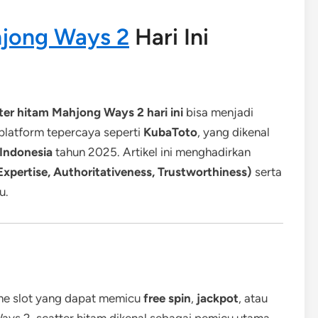
hjong Ways 2
Hari Ini
ter hitam Mahjong Ways 2 hari ini
bisa menjadi
platform tepercaya seperti
KubaToto
, yang dikenal
 Indonesia
tahun 2025. Artikel ini menghadirkan
Expertise, Authoritativeness, Trustworthiness)
serta
u.
ame slot yang dapat memicu
free spin
,
jackpot
, atau
ys 2, scatter hitam dikenal sebagai pemicu utama