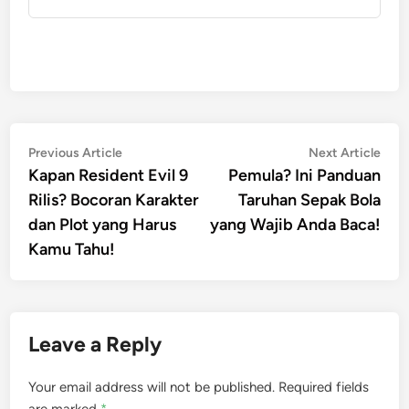
Post
Previous
Nex
Previous Article
Next Article
article:
artic
Kapan Resident Evil 9
Pemula? Ini Panduan
navigation
Rilis? Bocoran Karakter
Taruhan Sepak Bola
dan Plot yang Harus
yang Wajib Anda Baca!
Kamu Tahu!
Leave a Reply
Your email address will not be published.
Required fields
are marked
*