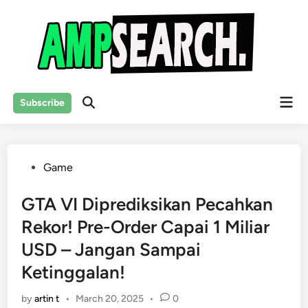
Skip
to
content
Mai
Subscribe
Open
Men
Search
Posted
Game
in
GTA VI Diprediksikan Pecahkan
Rekor! Pre-Order Capai 1 Miliar
USD – Jangan Sampai
Ketinggalan!
by
artin t
•
March 20, 2025
•
0