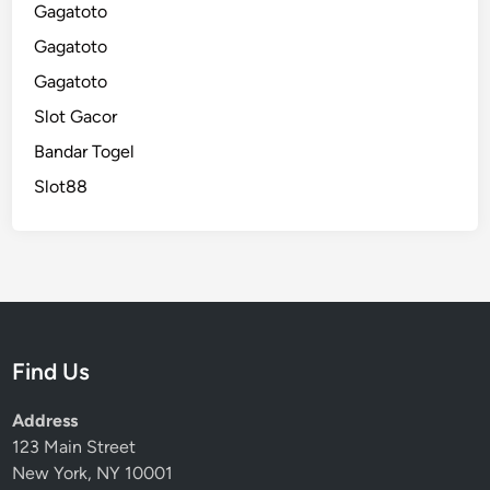
Gagatoto
Gagatoto
Gagatoto
Slot Gacor
Bandar Togel
Slot88
Find Us
Address
123 Main Street
New York, NY 10001