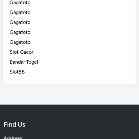
e
Gagatoto
r
Gagatoto
n
Gagatoto
d
e
Gagatoto
n
Gagatoto
g
Slot Gacor
a
n
Bandar Togel
L
Slot88
a
y
a
n
a
n
T
Find Us
e
r
Address