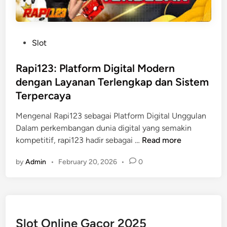
P
Slot
o
s
Rapi123: Platform Digital Modern
t
dengan Layanan Terlengkap dan Sistem
e
Terpercaya
d
i
Mengenal Rapi123 sebagai Platform Digital Unggulan
n
Dalam perkembangan dunia digital yang semakin
R
kompetitif, rapi123 hadir sebagai …
Read more
a
by
Admin
•
February 20, 2026
•
0
p
i
1
2
3
Slot Online Gacor 2025
: